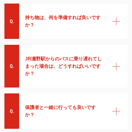
当日は作業がありますので、動
きやすい服装と運動靴でお越し
下さい。
持ち物は、何を準備すれば良いです
か？
特別に必要なものはありませ
ん。身軽でお越し下さい。
JR瀬野駅からのバスに乗り遅れてし
まった場合は、どうすればいいです
か？
その際には、お電話下さい(
082-
820-3513
)。代わりの交通手段
をご案内します。
保護者と一緒に行っても良いです
か？